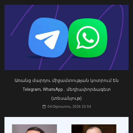
03 Օգոստոս, 2026 13:13
Հարավային Կովկասն այսօր ավելի
անվտանգ, բարեկեցիկ և կայուն է.
ԱՄՆ նախագահի հատուկ բանագնաց
09 Օգոստոս, 2026 12:24
Առանց մարդու միջամտության կոտրում են
Telegram, WhatsApp․ մեդիափորձագետ
(տեսանյութ)
04 Օգոստոս, 2026 23:34
Դուք 5 տարի ինձնից փախած եք ման
եկել. Կոնջորյանը՝ «Հայաստան»
դաշինքի պատգամավորներին
04 Օգոստոս, 2026 15:53