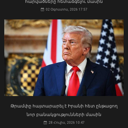
հարվածները հետաձգելու մասին
դարձել. աստվածաբան
02 Օգոստոս, 2026 17:57
07 Օգոստոս, 2026 17:03
Հայաստանն ու Ադրբեջանը շարժվում
են դեպի մշտական խաղաղության
համաձայնագիր. Թուրքիայի ԱԳ
նախարար
09 Օգոստոս, 2026 12:46
Թրամփը հայտարարել է Իրանի հետ ընթացող
«Ուժեղ Հայաստան»-ը դեմ է
նոր բանակցությունների մասին
քվեարկելու ԱԺ նախագահի
պաշտոնում Ռուբեն Ռուբինյանի
28 Հուլիս, 2026 10:47
թեկնածությանը