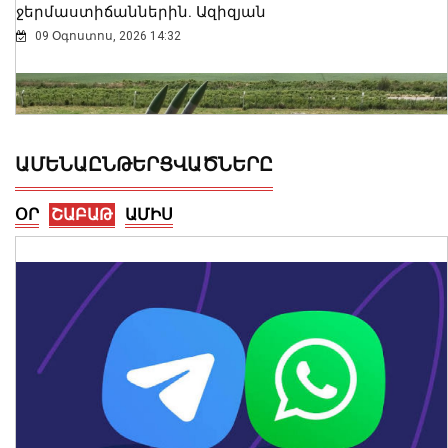
ջերմաստիճաններին. Ազիզյան
09 Օգոստոս, 2026 14:32
ԱՄԵՆԱԸՆԹԵՐՑՎԱԾՆԵՐԸ
ՕՐ
ՇԱԲԱԹ
ԱՄԻՍ
ՀՀ ԶՈւ ՀՕՊ ստորաբաժանումները
պարապմունքներ են անցկացնում
նորագույն «Կարիճ» և «Լուսան»
զենիթային հրթիռային համալիրներով
09 Օգոստոս, 2026 14:26