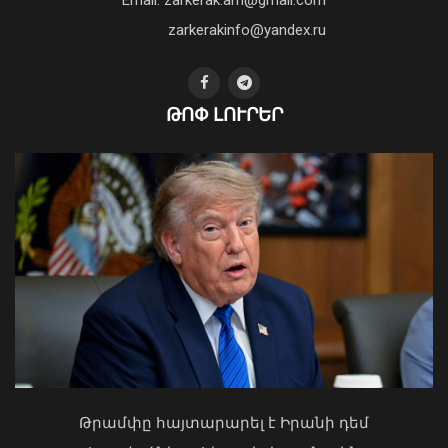
հեռացել է Արսեն Ասլանյանը
04 Օգոստոս, 2026 19:12
zarkerakinfo@yandex.ru
ԹՈՓ ԼՈՒՐԵՐ
Դաշտավան գյուղում ծեծկռտուքի
մասնակիցները քարեր ու մահակներ
են կիրառել․ ՆԳՆ պարզաբանումը
09 Օգոստոս, 2026 13:36
Կաթողիկոսը պետք է օրենքի առաջ
կանգնի, եթե հանցանք է գործել, կամ
Թրամփը հայտարարել է Իրանի դեմ
արտաքին ազդեցության գործակալ