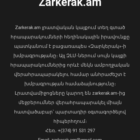
Zarkerak.am
նախագահը շնորհավորել է ՀՀ ԱԺ
նախագահին
04 Օգոստոս, 2026 17:41
Zarkerak.am լրատվական կայքում տեղ գտած
հրապարակումների հեղինակային իրավունքը
պատկանում է բացառապես «Զարկերակ»-ի
խմբագրությանը։ Այլ ԶԼՄ-ներում սույն կայքի
ՀՀ-ի և Ղազախստանի
հրապարակումներից որևէ մեկն ամբողջական
փոխվարչապետները քննարկել են
վերահրապարակելու համար անհրաժեշտ է
երկու երկրների
խմբագրության համաձայնությունը։
համագործակցության հեռանկարները
թվայնացման և արհեստական
Լրատվամիջոցները կարող են zarkerak.am-ից
բանականության ուղղություններով
մեջբերումներ վերահրապարակել միայն
09 Օգոստոս, 2026 13:43
հատվածաբար՝ պարտադիր օգտագործելով
հիպերհղում։
«Պարտվեցինք դաժան հիվանդության
Հեռ․ +(374) 91 531 297
դեմ ծանր պայքարում»․ կյանքից
Email: zarkerak.am@gmail.com