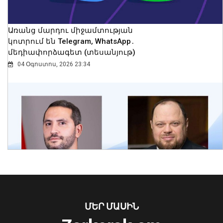
Առանց մարդու միջամտության
կոտրում են Telegram, WhatsApp․
մեդիափորձագետ (տեսանյութ)
04 Օգոստոս, 2026 23:34
Սուրբ Աննա եկեղեցում մասնակցել եմ
սուրբ և անմահ պատարագի․
Փաշինյան
09 Օգոստոս, 2026 14:13
ՄԵՐ ՄԱՍԻՆ
Ուկրաինայի Գերագույն Ռադայի