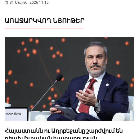
31 Մայիս, 2026 11:15
ԱՌԱՋԱՐԿՎՈՂ ՆՅՈՒԹԵՐ
Հայաստանն ու Ադրբեջանը շարժվում են
դեպի մշտական խաղաղության