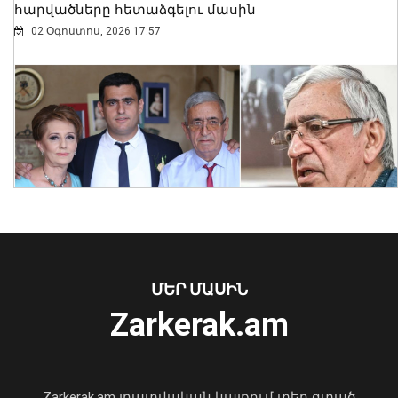
հարվածները հետաձգելու մասին
02 Օգոստոս, 2026 17:57
ՀՀ տարածքում
ավտոճանապարհներն անցանելի են
08 Օգոստոս, 2026 10:38
ՄԵՐ ՄԱՍԻՆ
Zarkerak.am
«Պարտվեցինք դաժան հիվանդության
դեմ ծանր պայքարում»․ կյանքից
հեռացել է Արսեն Ասլանյանը
Zarkerak.am լրատվական կայքում տեղ գտած