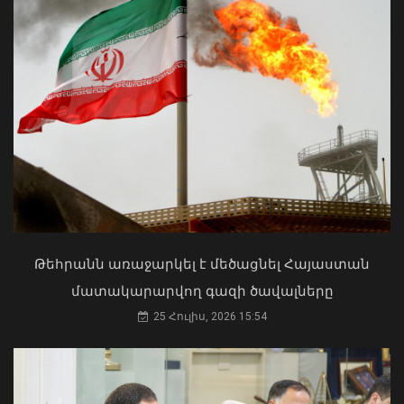
08 Օգոստոս, 2026 10:01
Ի՞նչ ուղերձ էր ոտքի չկանգնելը.
Աղաջանյանը` ընդդիմությանը
02 Օգոստոս, 2026 15:22
Թեհրանն առաջարկել է մեծացնել Հայաստան
մատակարարվող գազի ծավալները
Վանաձորում բшխվել են «Jeep
25 Հուլիս, 2026 15:54
Cherokee»-ն և «Toyota Camry»-ն
07 Օգոստոս, 2026 23:54