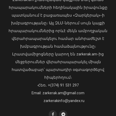
04 Օգոստոս, 2026 19:12
հրապարակումների հեղինակային իրավունքը
պատկանում է բացառապես «Զարկերակ»-ի
խմբագրությանը։ Այլ ԶԼՄ-ներում սույն կայքի
Հայաստանի և Ադրբեջանի միջև
հակամարտության էջը փակված է,
հրապարակումներից որևէ մեկն ամբողջական
խաղաղությունը հաստատված է․
վերահրապարակելու համար անհրաժեշտ է
Նիկոլ Փաշինյան
խմբագրության համաձայնությունը։
08 Օգոստոս, 2026 10:22
Լրատվամիջոցները կարող են zarkerak.am-ից
մեջբերումներ վերահրապարակել միայն
հատվածաբար՝ պարտադիր օգտագործելով
Առանց մարդու միջամտության
հիպերհղում։
կոտրում են Telegram, WhatsApp․
Հեռ․ +(374) 91 531 297
մեդիափորձագետ (տեսանյութ)
04 Օգոստոս, 2026 23:34
Email: zarkerak.am@gmail.com
zarkerakinfo@yandex.ru