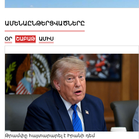
ԱՄԵՆԱԸՆԹԵՐՑՎԱԾՆԵՐԸ
ՕՐ
ՇԱԲԱԹ
ԱՄԻՍ
Մ-2 միջպետական ճանապարհի
Իշխանասար-Նորավան հատվածում
միջին նորոգման աշխատանքներ են
կատարվում
08 Օգոստոս, 2026 10:50
Թրամփը հայտարարել է Իրանի դեմ