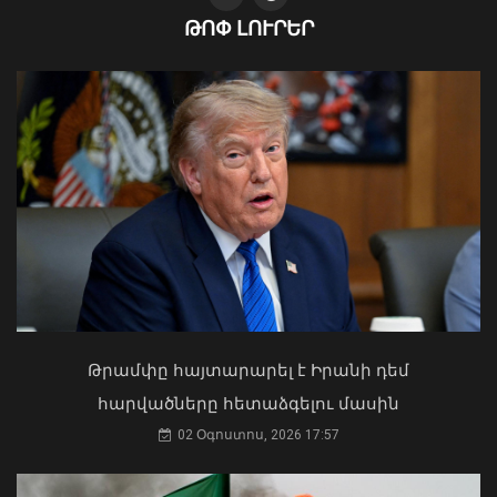
ԹՈՓ ԼՈՒՐԵՐ
Հիդրոօդերևութաբանության
կենտրոնը կանխատեսել է լոլիկի,
կաղամբի և սոխի բերքատվությունը
08 Օգոստոս, 2026 10:11
Ուկրաինայի Գերագույն Ռադայի
նախագահը շնորհավորել է ՀՀ ԱԺ
նախագահին
04 Օգոստոս, 2026 17:41
Թրամփը հայտարարել է Իրանի դեմ
հարվածները հետաձգելու մասին
02 Օգոստոս, 2026 17:57
Արարատ Միրզոյանը 5-օրյա
արձակուրդում կգտնվի