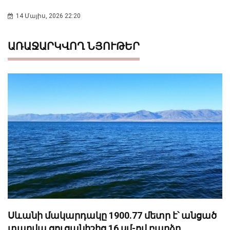
14 Մայիս, 2026 22:20
ԱՌԱՋԱՐԿՎՈՂ ՆՅՈՒԹԵՐ
Սևանի մակարդակը 1900.77 մետր է՝ անցած
տարվա ցուցանիշից 16 սմ-ով բարձր