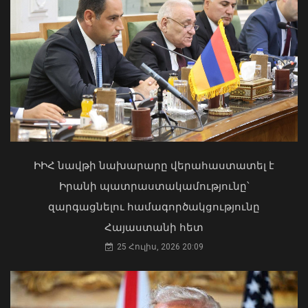
Մկրտության արարողությունից հետո
Արտաշատում 14 մարդ թունավորման
ախտանիշներով դիմել է ԲԿ. ՀՎԿԱԿ
02 Օգոստոս, 2026 15:06
ԻԻՀ նավթի նախարարը վերահաստատել է
Իրանի պատրաստակամությունը՝
զարգացնելու համագործակցությունը
«Դոլֆին» թայֆունը շարժվում է դեպի
Հայաստանի հետ
Չինաստան․ վտանգի տակ է մինչև 30
25 Հուլիս, 2026 20:09
միլիոն մարդ․ Լևոն Ազիզյան
07 Օգոստոս, 2026 23:53