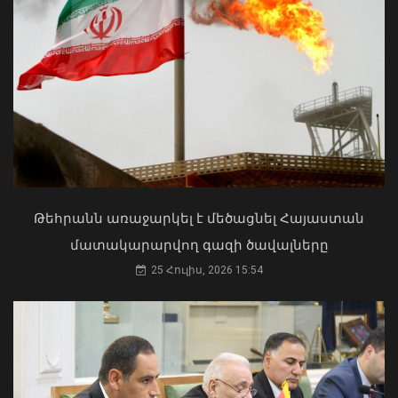
Փոխվարչապետ Տիգրան
Խաչատրյանը մասնակցել է
Շինարարի օրվան նվիրված
միջոցառմանը
07 Օգոստոս, 2026 21:53
Մկրտության արարողությունից հետո
Արտաշատում 14 մարդ թունավորման
ախտանիշներով դիմել է ԲԿ. ՀՎԿԱԿ
02 Օգոստոս, 2026 15:06
Թեհրանն առաջարկել է մեծացնել Հայաստան
մատակարարվող գազի ծավալները
25 Հուլիս, 2026 15:54
Վայոց ձորի քրեական ոստիկանները
դանակահարության դեպք են