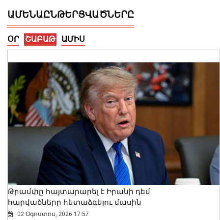
ԱՄԵՆԱԸՆԹԵՐՑՎԱԾՆԵՐԸ
ՕՐ
ՇԱԲԱԹ
ԱՄԻՍ
Երևանում արձանագրվել է առանց
իրավական հիմքերի վճարովի
ավտոկայանատեղի կազմակերպելու
12 դեպք
07 Օգոստոս, 2026 23:30
Թրամփը հայտարարել է Իրանի դեմ
հարվածները հետաձգելու մասին
02 Օգոստոս, 2026 17:57