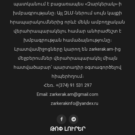
պատկանում է բացառապես «Զարկերակ»-ի
խմբագրությանը։ Այլ ԶԼՄ-ներում սույն կայքի
հրապարակումներից որևէ մեկն ամբողջական
վերահրապարակելու համար անհրաժեշտ է
խմբագրության համաձայնությունը։
Հայաստանի հավաքականի նախկին
Լրատվամիջոցները կարող են zarkerak.am-ից
մարզիչը կգլխավորի Ղազախստանի
մեջբերումներ վերահրապարակել միայն
հավաքականը
հատվածաբար՝ պարտադիր օգտագործելով
07 Օգոստոս, 2026 22:44
Առանց մարդու միջամտության
հիպերհղում։
կոտրում են Telegram, WhatsApp․
Հեռ․ +(374) 91 531 297
մեդիափորձագետ (տեսանյութ)
04 Օգոստոս, 2026 23:34
Email: zarkerak.am@gmail.com
zarkerakinfo@yandex.ru
ԹՈՓ ԼՈՒՐԵՐ