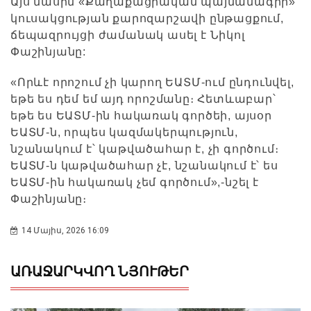
Այս մասին «Քաղաքացիական պայմանագիր»
կուսակցության քարոզարշավի ընթացքում,
ճեպազրույցի ժամանակ ասել է Նիկոլ
Փաշինյանը:
«Որևէ որոշում չի կարող ԵԱՏՄ-ում ընդունվել,
եթե ես դեմ եմ այդ որոշմանը։ Հետևաբար՝
եթե ես ԵԱՏՄ-ին հակառակ գործեի, այսօր
ԵԱՏՄ-ն, որպես կազմակերպություն,
նշանակում է՝ կաթվածահար է, չի գործում։
ԵԱՏՄ-ն կաթվածահար չէ, նշանակում է՝ ես
ԵԱՏՄ-ին հակառակ չեմ գործում»,-նշել է
Փաշինյանը։
14 Մայիս, 2026 16:09
ԱՌԱՋԱՐԿՎՈՂ ՆՅՈՒԹԵՐ