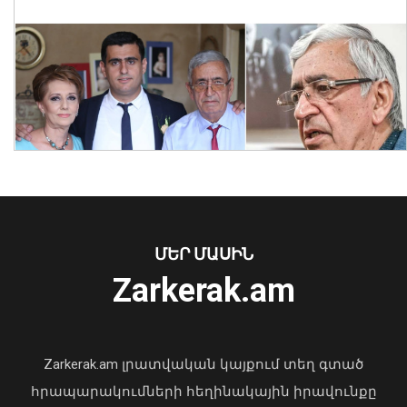
Հայաստանի 7 շախմատիստ
մեկնարկել է հաղթանակով․ Մ-20 ԵԱ
07 Օգոստոս, 2026 23:14
ՄԵՐ ՄԱՍԻՆ
Zarkerak.am
«Պարտվեցինք դաժան հիվանդության
դեմ ծանր պայքարում»․ կյանքից
հեռացել է Արսեն Ասլանյանը
Zarkerak.am լրատվական կայքում տեղ գտած
04 Օգոստոս, 2026 19:12
հրապարակումների հեղինակային իրավունքը