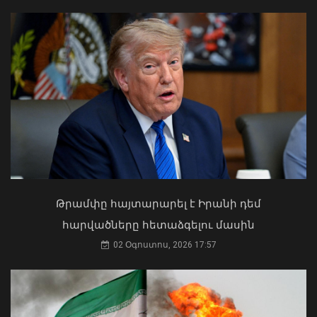
Ժամանակավորապես կդադարեցվի
մի շարք հասցեների
էլեկտրամատակարարումը
07 Օգոստոս, 2026 22:11
Ի՞նչ ուղերձ էր ոտքի չկանգնելը.
Աղաջանյանը` ընդդիմությանը
02 Օգոստոս, 2026 15:22
Թրամփը հայտարարել է Իրանի դեմ
հարվածները հետաձգելու մասին
02 Օգոստոս, 2026 17:57