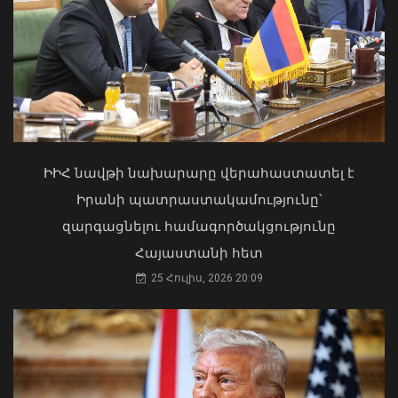
բացահայտել․ կատարվում է
նախաքննություն
Ուկրաինայի Գերագույն Ռադայի
07 Օգոստոս, 2026 21:30
նախագահը շնորհավորել է ՀՀ ԱԺ
նախագահին
04 Օգոստոս, 2026 17:41
ԻԻՀ նավթի նախարարը վերահաստատել է
Իրանի պատրաստակամությունը՝
զարգացնելու համագործակցությունը
Հայաստանի հետ
25 Հուլիս, 2026 20:09
Արթուր Խուդինյանը նշանակվել է ՓԾ
տնօրենի տեղակալ․ Արամ
Ղազարյանն անձնակազմին է
ներկայացրել նորանշանակ