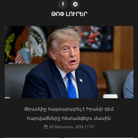
08 Օգոստոս, 2026 12:16
ԹՈՓ ԼՈՒՐԵՐ
Ուկրաինայի Գերագույն Ռադայի
նախագահը շնորհավորել է ՀՀ ԱԺ
նախագահին
04 Օգոստոս, 2026 17:41
Բացահայտվել է Արգամ Աբրահամյանի
Թրամփը հայտարարել է Իրանի դեմ
կողմից պատվիրված սպանության
դեպքը. ՔԿ
հարվածները հետաձգելու մասին
08 Օգոստոս, 2026 12:05
02 Օգոստոս, 2026 17:57