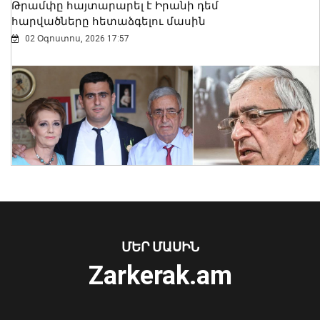
Թրամփը հայտարարել է Իրանի դեմ
հարվածները հետաձգելու մասին
02 Օգոստոս, 2026 17:57
Տեղի է ունեցել Հայաստանի
վարչապետի և Ադրբեջանի
նախագահի հեռախոսազրույցը
08 Օգոստոս, 2026 12:40
ՄԵՐ ՄԱՍԻՆ
Zarkerak.am
«Պարտվեցինք դաժան հիվանդության
դեմ ծանր պայքարում»․ կյանքից
հեռացել է Արսեն Ասլանյանը