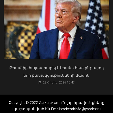
«Ուժեղ Հայաստան»-ը դեմ է
քվեարկելու ԱԺ նախագահի
պաշտոնում Ռուբեն Ռուբինյանի
թեկնածությանը
Վանաձորում, Հրազդանում և
03 Օգոստոս, 2026 13:13
Արարատում փոշու
պարունակությունը գերազանցել է
թույլատրելի սահմանը
08 Օգոստոս, 2026 11:25
Թրամփը հայտարարել է Իրանի հետ ընթացող
նոր բանակցությունների մասին
28 Հուլիս, 2026 10:47
Copyright © 2022 Zarkerak.am. Բոլոր իրավունքները
պաշտպանված են Email:zarkerakinfo@yandex.ru