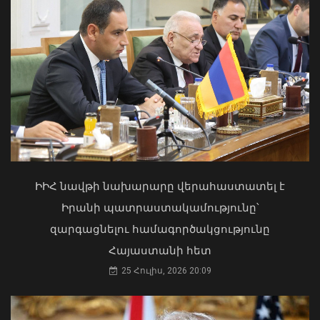
Մկրտության արարողությունից հետո
Արտաշատում 14 մարդ թունավորման
ախտանիշներով դիմել է ԲԿ. ՀՎԿԱԿ
02 Օգոստոս, 2026 15:06
Սև ծովից մոտենում է ցիկլոն․ Գագիկ
ԻԻՀ նավթի նախարարը վերահաստատել է
Սուրենյան
08 Օգոստոս, 2026 11:35
Իրանի պատրաստակամությունը՝
զարգացնելու համագործակցությունը
Հայաստանի հետ
25 Հուլիս, 2026 20:09