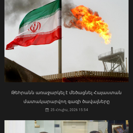
Ի՞նչ ուղերձ էր ոտքի չկանգնելը.
Աղաջանյանը` ընդդիմությանը
02 Օգոստոս, 2026 15:22
Գազամատակարարման պլանային
դադարեցումներ Վանաձոր և Մասիս
քաղաքների մի շարք հասցեներում,
Թեհրանն առաջարկել է մեծացնել Հայաստան
Կուրթան բնակավայրում
մատակարարվող գազի ծավալները
08 Օգոստոս, 2026 11:54
25 Հուլիս, 2026 15:54