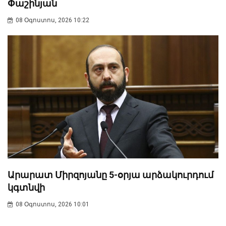
Փաշինյան
08 Օգոստոս, 2026 10:22
Արարատ Միրզոյանը 5-օրյա արձակուրդում
կգտնվի
08 Օգոստոս, 2026 10:01