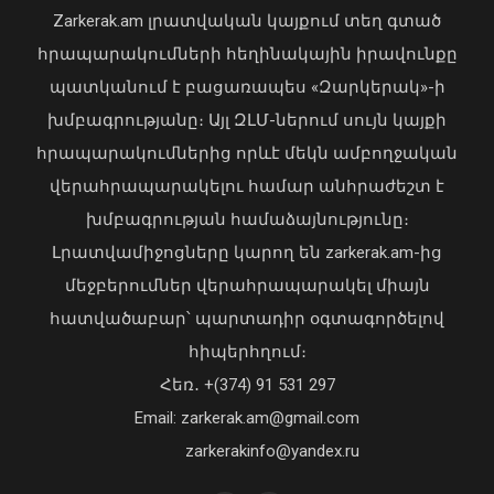
Zarkerak.am լրատվական կայքում տեղ գտած
04 Օգոստոս, 2026 19:12
Հյուսիսային կիսագնդում սահմանվել
հրապարակումների հեղինակային իրավունքը
է ջերմաստիճանային նոր ռեկորդ
պատկանում է բացառապես «Զարկերակ»-ի
08 Օգոստոս, 2026 12:26
խմբագրությանը։ Այլ ԶԼՄ-ներում սույն կայքի
հրապարակումներից որևէ մեկն ամբողջական
վերահրապարակելու համար անհրաժեշտ է
խմբագրության համաձայնությունը։
Լրատվամիջոցները կարող են zarkerak.am-ից
մեջբերումներ վերահրապարակել միայն
հատվածաբար՝ պարտադիր օգտագործելով
Առանց մարդու միջամտության
հիպերհղում։
կոտրում են Telegram, WhatsApp․
Հեռ․ +(374) 91 531 297
մեդիափորձագետ (տեսանյութ)
04 Օգոստոս, 2026 23:34
Email: zarkerak.am@gmail.com
Արթիկի դպրոցի հաշվապահը
zarkerakinfo@yandex.ru
կատարել է առանձնապես խոշոր
չափերի հափշտակություն. ՀԿԿ