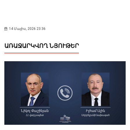
14 Մայիս, 2026 23:36
ԱՌԱՋԱՐԿՎՈՂ ՆՅՈՒԹԵՐ