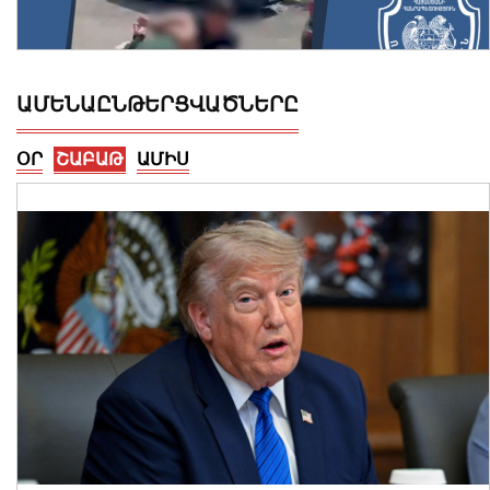
ԱՄԵՆԱԸՆԹԵՐՑՎԱԾՆԵՐԸ
ՕՐ
ՇԱԲԱԹ
ԱՄԻՍ
Քրեական ոստիկանները 318 գրամ
մեթամֆետամին են առգրավվել․
երկու անձ կալանավորվել է
08 Օգոստոս, 2026 12:59