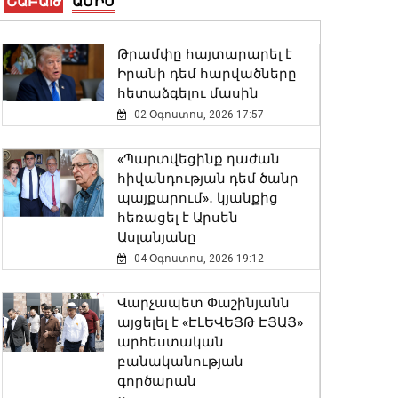
ՇԱԲԱԹ
ԱՄԻՍ
օրակարգը
06 Օգոստոս, 2026 19:09
Թրամփը հայտարարել է
Իրանի դեմ հարվածները
Սամվել Սիմոնյանը
հետաձգելու մասին
պարգևատրվել է
«Հայրենիքին մատուցած
02 Օգոստոս, 2026 17:57
ծառայությունների համար»
շքանշանով
«Պարտվեցինք դաժան
06 Օգոստոս, 2026 18:53
հիվանդության դեմ ծանր
պայքարում»․ կյանքից
հեռացել է Արսեն
ՊԵԿ-ը՝ էլեկտրոնային
Ասլանյանը
ստորագրության
համակարգում խնդիրների
04 Օգոստոս, 2026 19:12
վերաբերյալ
06 Օգոստոս, 2026 18:45
Վարչապետ Փաշինյանն
այցելել է «ԷԼԵՎԵՅԹ ԷՅԱՅ»
արհեստական
Հայտնաբերվել է անկանոն
բանականության
երթևեկող օտարերկրյա
գործարան
համարանիշերով «Նիվա»-ն․