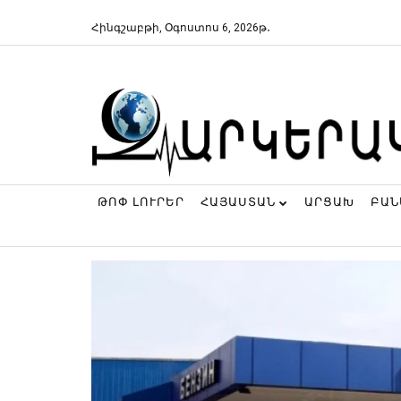
Հինգշաբթի, Օգոստոս 6, 2026թ․
ԹՈՓ ԼՈՒՐԵՐ
ՀԱՅԱՍՏԱՆ
ԱՐՑԱԽ
ԲԱ