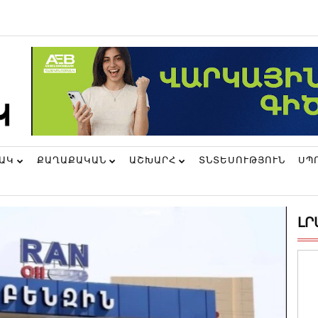
ՆԱԿ
ՔԱՂԱՔԱԿԱՆ
ԱՇԽԱՐՀ
ՏՆՏԵՍՈՒԹՅՈՒՆ
ՍՊ
ԼՐ