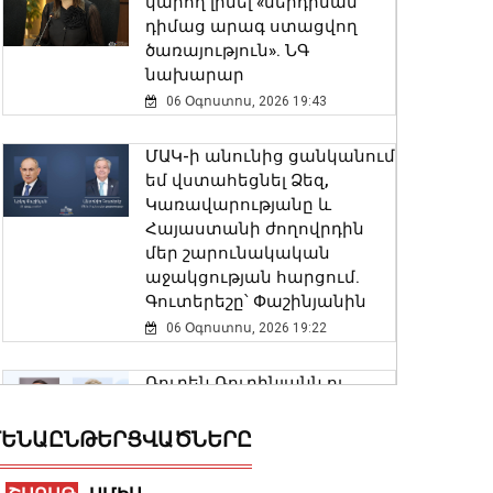
կարող լինել «ներդրման
դիմաց արագ ստացվող
ծառայություն». ՆԳ
նախարար
06 Օգոստոս, 2026 19:43
ՄԱԿ-ի անունից ցանկանում
եմ վստահեցնել Ձեզ,
Կառավարությանը և
Հայաստանի ժողովրդին
մեր շարունակական
աջակցության հարցում.
Գուտերեշը՝ Փաշինյանին
06 Օգոստոս, 2026 19:22
Ռուբեն Ռուբինյանն ու
Վալենտինա Մատվիենկոն
քննարկել են
ԵՆԱԸՆԹԵՐՑՎԱԾՆԵՐԸ
միջխորհրդարանական
համագործակցության