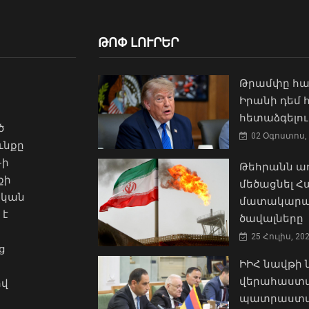
ԹՈՓ ԼՈՒՐԵՐ
Թրամփը հա
Իրանի դեմ
հետաձգելու
ծ
02 Օգոստոս, 
ւնքը
-ի
Թեհրանն առ
քի
մեծացնել 
ական
մատակարա
 է
ծավալները
25 Հուլիս, 20
ց
ԻԻՀ նավթի
վերահաստա
ով
պատրաստակ