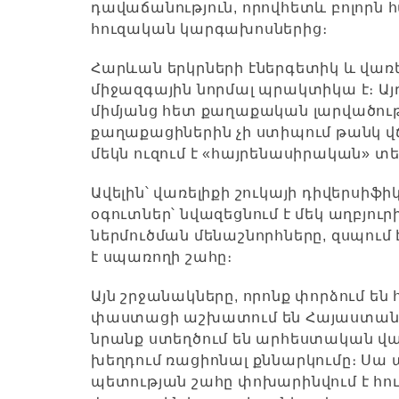
դավաճանություն, որովհետև բոլորն 
հուզական կարգախոսներից։
Հարևան երկրների էներգետիկ և վառե
միջազգային նորմալ պրակտիկա է։ Այդ
միմյանց հետ քաղաքական լարվածությո
քաղաքացիներին չի ստիպում թանկ վճ
մեկն ուզում է «հայրենասիրական» տ
Ավելին՝ վառելիքի շուկայի դիվերսի
օգուտներ՝ նվազեցնում է մեկ աղբյուր
ներմուծման մենաշնորհները, զսպու
է սպառողի շահը։
Այն շրջանակները, որոնք փորձում ե
փաստացի աշխատում են Հայաստանի 
նրանք ստեղծում են արհեստական վ
խեղդում ռացիոնալ քննարկումը։ Սա
պետության շահը փոխարինվում է հու