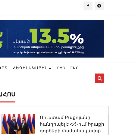
ՈՐՏ
ՀԵՂԻՆԱԿԱՅԻՆ
РУС
ENG
ԱՀՈՍ
Ռուստամ Բաքոյանը
հանդիպել է ՀՀ-ում Իրաքի
գործերի ժամանակավոր