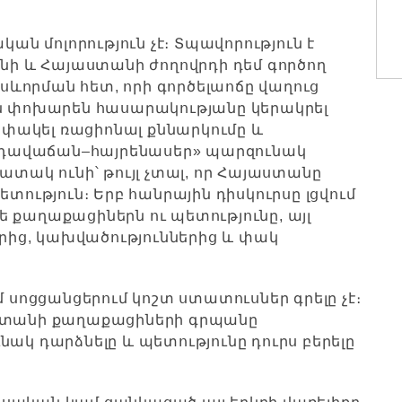
 մոլորություն չէ։ Տպավորություն է
անի և Հայաստանի ժողովրդի դեմ գործող
ևորման հետ, որի գործելաոճը վաղուց
ան փոխարեն հասարակությանը կերակրել
լափակել ռացիոնալ քննարկումը և
դավաճան–հայրենասեր» պարզունակ
ատակ ունի՝ թույլ չտալ, որ Հայաստանը
տություն։ Երբ հանրային դիսկուրսը լցվում
 թե քաղաքացիներն ու պետությունը, այլ
երից, կախվածություններից և փակ
մ սոցցանցերում կոշտ ստատուսներ գրելը չէ։
աստանի քաղաքացիների գրպանը
ակ դարձնելը և պետությունը դուրս բերելը